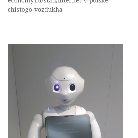
economy.ru/stati/internet-v-poiske-
chistogo-vozdukha